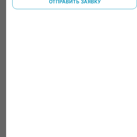
ОТПРАВИТЬ ЗАЯВКУ
НОВОСТЬ!
Клиника «Хороший доктор» спонсирует Федерацию
велоспорта Ростовской области. И наши подопечные уже
получили первые золотые медали!