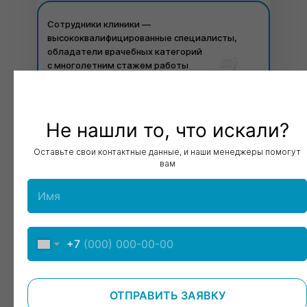
Сотрудники клиники —
высококвалифицированные специалисты,
обладатели врачебных категорий
с многолетним стажем работы
Не нашли то, что искали?
Проконсультироваться перед приемом
Оставьте свои контактные данные, и наши менеджеры помогут
вам
+7
+7
ОТПРАВИТЬ ЗАЯВКУ